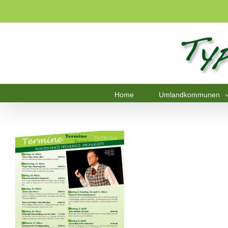
Home
Umlandkommunen