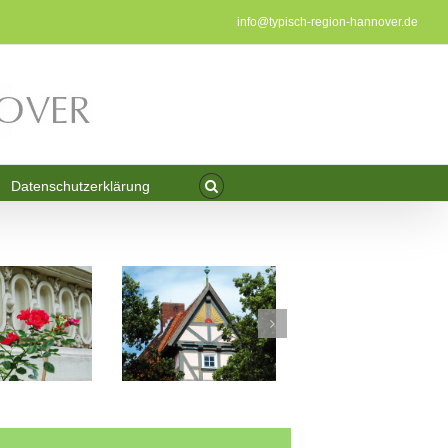
info@typisch-region-hannover.de
Datenschutzerklärung