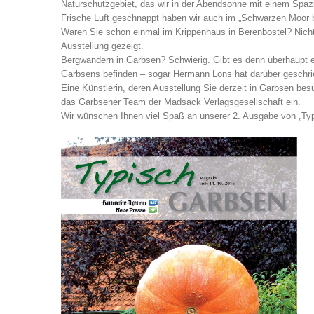
Naturschutzgebiet, das wir in der Abendsonne mit einem Spazi
Frische Luft geschnappt haben wir auch im „Schwarzen Moor b
Waren Sie schon einmal im Krippenhaus in Berenbostel? Nicht 
Ausstellung gezeigt.
Bergwandern in Garbsen? Schwierig. Gibt es denn überhaupt ei
Garbsens befinden – sogar Hermann Löns hat darüber geschri
Eine Künstlerin, deren Ausstellung Sie derzeit in Garbsen besu
das Garbsener Team der Madsack Verlagsgesellschaft ein.
Wir wünschen Ihnen viel Spaß an unserer 2. Ausgabe von „Ty