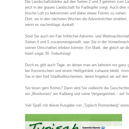
Die Landschaftsbänke auf den Seiten 2 und 3 gehören zum L
jetzt in der grauen Landschaft für Farbtupfer sorgt. Auch dies 
frische Luft zu bekommen und dabei etwas Feines zu sehen.
Dort, wo in den nächsten Wochen die Adventslichter strahlen,
wenn es nachmittags dunkelt.
Sind Sie auch ein Fan fröhlicher Advents- und Weihnachtsmär
Seiten 4 und 5 zusammengestellt, was Sie in der Vorweihnach
seinen Ortschaften erleben können. Ein Mark, der gleich an d
feiert sogar 30. Geburtstag!
Doch es gibt auch Tage, an denen man am liebsten nur ganz 
bei Kerzenschein und einem Heißgetränk zuhause bleibt. Im
Sie in den fünf Stadtteilbüchereien, deren Angebot wir auf den 
Sie lesen gern Krimis? Dann wird Sie vielleicht die Geschicht
ein „Mordsstein“ am Kaliberg und seine Vergangenheit – auf Se
Viel Spaß mit dieser Ausgabe von „Typisch Ronnenberg“ wüns