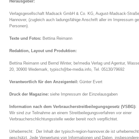
Herausgeber:
Verlagsgesellschaft Madsack GmbH & Co. KG, August-Madsack-Straße
Hannover, (zugleich auch ladungsfähige Anschrift aller im Impressum g
Personen).
Texte und Fotos:
Bettina Reimann
Redaktion, Layout und Produktion:
Bettina Reimann und Bernd Winter, be!media Verlag und Agentur, Wass
20, 30900 Wedemark, typisch@be-media.info, Tel. 05130/79692
Verantwortlich für den Anzeigenteil:
Günter Evert
Druck der Magazine:
siehe Impressum der Einzelausgaben
Information nach dem Verbraucherstreitbeilegungsgesetz (VSBG):
Wir sind zur Teilnahme an einem Streitbeilegungsverfahren vor einer
Verbraucherschlichtungsstelle weder bereit noch verpflichtet.
Urheberrecht: Der Inhalt der typisch-region-hannover.de ist urheberrecht
geschützt. Jede Verwertung von Informationen und Daten, insbesondere