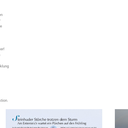
en
r
ie
er!
n
klung
tion.