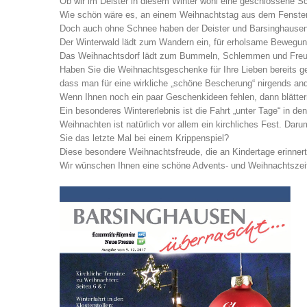
Ob wir im Deister in diesem Winter wohl eine geschlossen
Wie schön wäre es, an einem Weihnachtstag aus dem Fenster 
Doch auch ohne Schnee haben der Deister und Barsinghausen i
Der Winterwald lädt zum Wandern ein, für erholsame Bewegung
Das Weihnachtsdorf lädt zum Bummeln, Schlemmen und Freunde 
Haben Sie die Weihnachtsgeschenke für Ihre Lieben bereits ge
dass man für eine wirkliche „schöne Bescherung“ nirgends an
Wenn Ihnen noch ein paar Geschenkideen fehlen, dann blätter
Ein besonderes Wintererlebnis ist die Fahrt „unter Tage“ in d
Weihnachten ist natürlich vor allem ein kirchliches Fest. D
Sie das letzte Mal bei einem Krippenspiel?
Diese besondere Weihnachtsfreude, die an Kindertage erinne
Wir wünschen Ihnen eine schöne Advents- und Weihnachtszeit