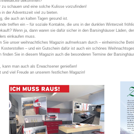
e Schneedecke bekommen?
zu schauen und eine solche Kulisse vorzufinden!
n der Adventszeit viel zu bieten.
, die auch an kalten Tagen gesund ist.
treffen ein – für soziale Kontakte, die uns in der dunklen Winterzeit frö
kauft? Wenn ja, dann waren sie dafür sicher in den Barsinghäuser Läden, den
ders einkaufen muss.
n Sie unser weihnachtliches Magazin aufmerksam durch – einheimische Betrie
en Kosterstollen – und ein Gutschein dafür ist auch ein schönes Weihnachtsge
arum finden Sie in diesem Magazin auch die besonderen Termine der Barsing
rt, kann man auch als Erwachsener genießen!
 und viel Freude an unserem festlichen Magazin!