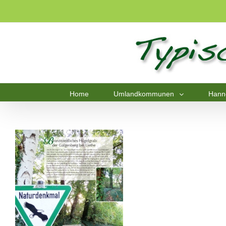
Home
Umlandkommunen
Hann