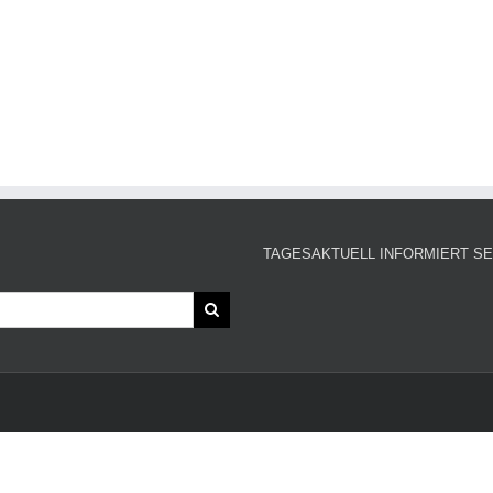
TAGESAKTUELL INFORMIERT SE