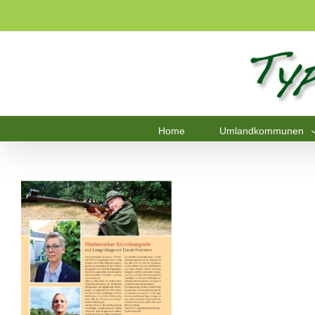
Home
Umlandkommunen