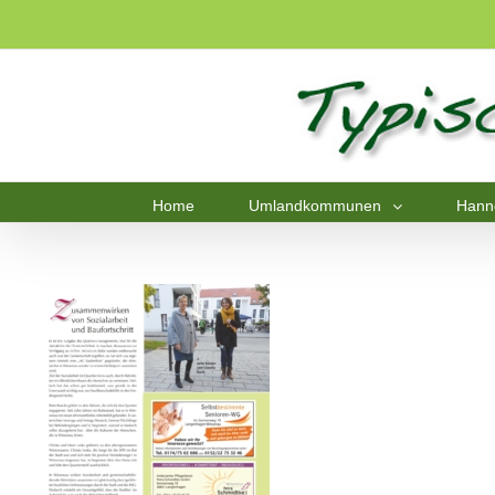
Home
Umlandkommunen
Hann