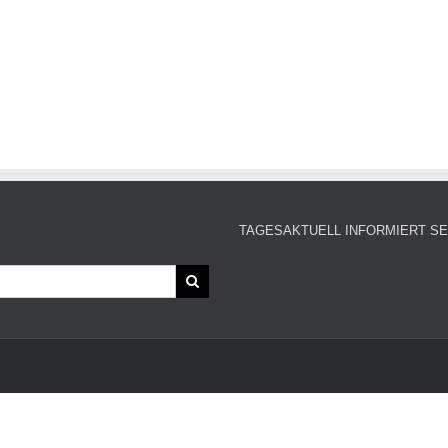
TAGESAKTUELL INFORMIERT SE