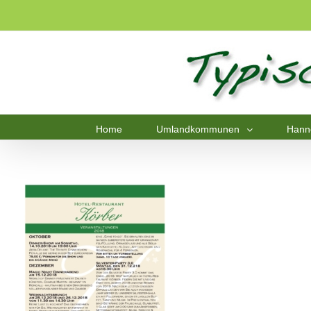
Home
Umlandkommunen
Hann