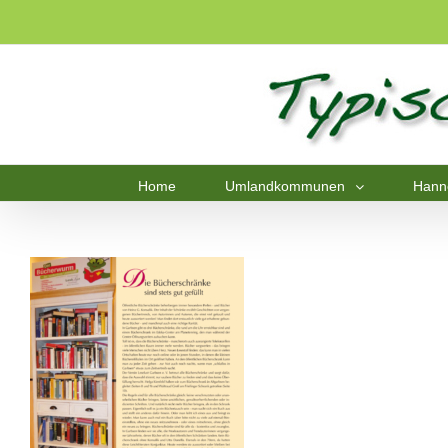
Home
Umlandkommunen
Hann