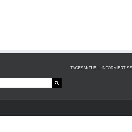
TAGESAKTUELL INFORMIERT SE