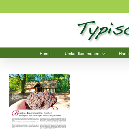
Home
Umlandkommunen
Hann