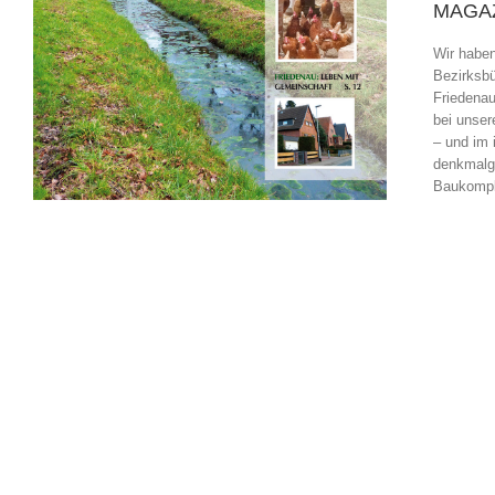
MAGAZ
Wir haben
Bezirksbü
Friedenau
bei unse
– und im i
denkmalge
Baukompl